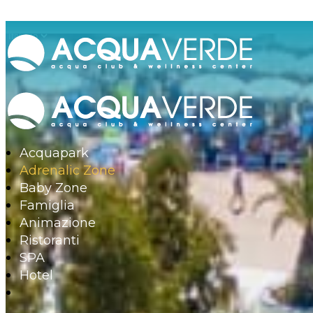
Acquapark
Adrenalic Zone
Baby Zone
Famiglia
Animazione
Ristoranti
SPA
Hotel