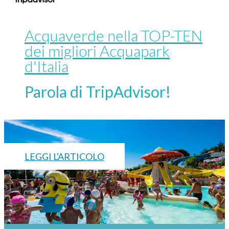
Acquaverde nella TOP-TEN
dei migliori Acquapark
d'Italia
Parola di TripAdvisor!
LEGGI L'ARTICOLO