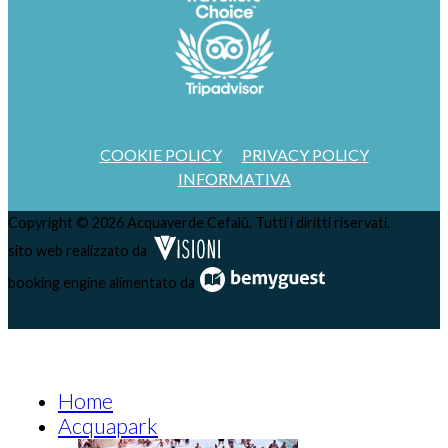
COOKIE POLICY
PRIVACY POLICY
INFORMATIVA
Copyright © 2026 Acquaverde Cefalù. Tutti i diritti riservati.
sito web realizzato da
booking engine alimentato da
Home
Acquapark