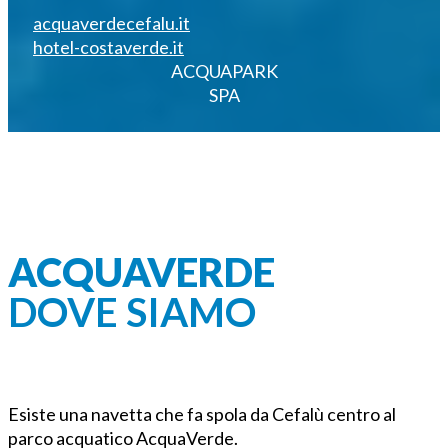
acquaverdecefalu.it
hotel-costaverde.it
ACQUAPARK
SPA
COME ARRIVARE ALL'ACQUAPARK
SIAMO A POCHI KM DA CEFALÙ, VICINO
PALERMO
ACQUAVERDE
DOVE SIAMO
Come arrivare dal centro di Cefalù
all'acquapark AquaVerde
Esiste una navetta che fa spola da Cefalù centro al
parco acquatico AcquaVerde.